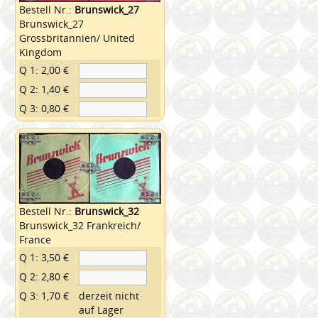
Bestell Nr.:
Brunswick_27
Brunswick_27
Grossbritannien/ United
Kingdom
Q 1: 2,00 €
Q 2: 1,40 €
Q 3: 0,80 €
Bestell Nr.:
Brunswick_32
Brunswick_32 Frankreich/
France
Q 1: 3,50 €
Q 2: 2,80 €
Q 3: 1,70 €
derzeit nicht
auf Lager