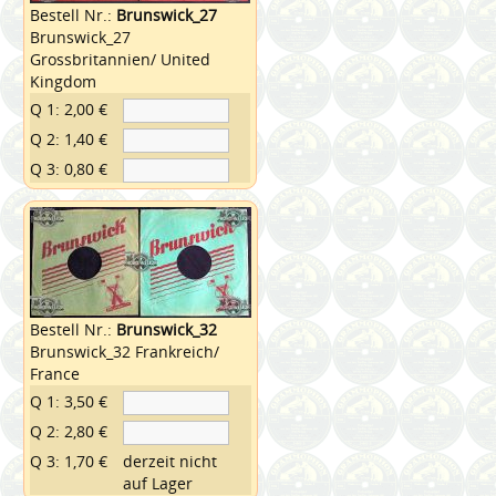
Bestell Nr.:
Brunswick_27
Brunswick_27
Grossbritannien/ United
Kingdom
Q 1: 2,00 €
Q 2: 1,40 €
Q 3: 0,80 €
Bestell Nr.:
Brunswick_32
Brunswick_32 Frankreich/
France
Q 1: 3,50 €
Q 2: 2,80 €
Q 3: 1,70 €
derzeit nicht
auf Lager