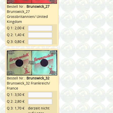
Bestell Nr.:
Brunswick_27
Brunswick_27
Grossbritannien/ United
Kingdom
Q 1: 2,00 €
Q 2: 1,40 €
Q 3: 0,80 €
Bestell Nr.:
Brunswick_32
Brunswick_32 Frankreich/
France
Q 1: 3,50 €
Q 2: 2,80 €
Q 3: 1,70 €
derzeit nicht