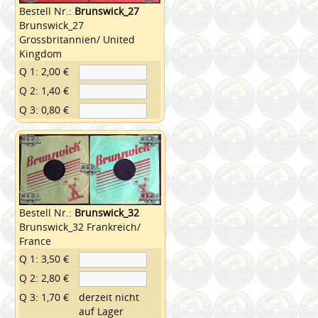
Bestell Nr.:
Brunswick_27
Brunswick_27
Grossbritannien/ United
Kingdom
Q 1: 2,00 €
Q 2: 1,40 €
Q 3: 0,80 €
Bestell Nr.:
Brunswick_32
Brunswick_32 Frankreich/
France
Q 1: 3,50 €
Q 2: 2,80 €
Q 3: 1,70 €
derzeit nicht
auf Lager