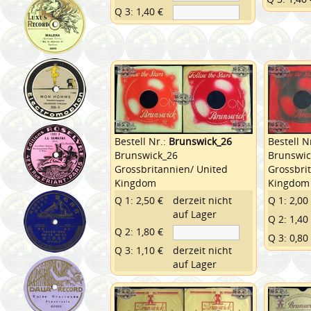
Q 3: 1,40 €
Bestell Nr.:
Brunswick_26
Bestell N
Brunswick_26
Brunswic
Grossbritannien/ United
Grossbri
Kingdom
Kingdom
Q 1: 2,50 €
derzeit nicht
Q 1: 2,00
auf Lager
Q 2: 1,40
Q 2: 1,80 €
Q 3: 0,80
Q 3: 1,10 €
derzeit nicht
auf Lager