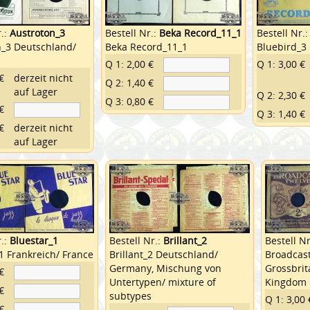
r.:
Austroton_3
Bestell Nr.:
Beka Record_11_1
Bestell Nr.
n_3 Deutschland/
Beka Record_11_1
Bluebird_3
Q 1: 2,00 €
Q 1: 3,00 €
€
derzeit nicht
Q 2: 1,40 €
auf Lager
Q 2: 2,30 €
Q 3: 0,80 €
€
Q 3: 1,40 €
€
derzeit nicht
auf Lager
r.:
Bluestar_1
Bestell Nr.:
Brillant_2
Bestell Nr
1 Frankreich/ France
Brillant_2 Deutschland/
Broadcas
Germany, Mischung von
Grossbrit
€
Untertypen/ mixture of
Kingdom
€
subtypes
Q 1: 3,00 
€