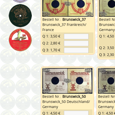
Bestell Nr.:
Brunswick_37
Bestell N
Brunswick_37 Frankreich/
Brunswic
France
Germany
Q 1: 3,50 €
Q 1: 4,50
Q 2: 2,80 €
Q 2: 3,50
Q 3: 1,70 €
Q 3: 2,30
Bestell Nr.:
Brunswick_50
Bestell Nr
Brunswick_50 Deutschland/
Brunswic
Germany
Germany
Q 1: 4,50 €
Q 1: 4,50 