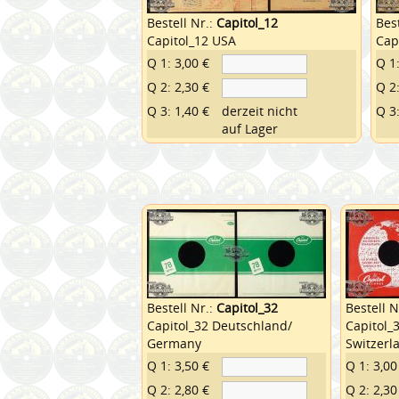
Bestell Nr.:
Capitol_12
Best
Capitol_12 USA
Cap
Q 1: 3,00 €
Q 1:
Q 2: 2,30 €
Q 2:
Q 3: 1,40 €
derzeit nicht
Q 3:
auf Lager
Bestell Nr.:
Capitol_32
Bestell N
Capitol_32 Deutschland/
Capitol_
Germany
Switzerl
Q 1: 3,50 €
Q 1: 3,00
Q 2: 2,80 €
Q 2: 2,30