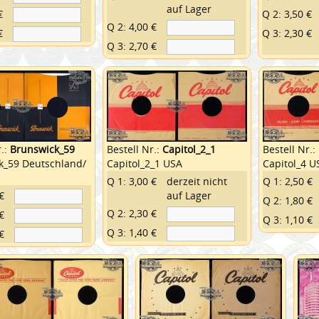
auf Lager
€
Q 2: 3,50 €
Q 2: 4,00 €
€
Q 3: 2,30 €
Q 3: 2,70 €
r.:
Brunswick_59
Bestell Nr.:
Capitol_2_1
Bestell Nr.:
k_59 Deutschland/
Capitol_2_1 USA
Capitol_4 U
Q 1: 3,00 €
derzeit nicht
Q 1: 2,50 €
€
auf Lager
Q 2: 1,80 €
Q 2: 2,30 €
€
Q 3: 1,10 €
Q 3: 1,40 €
€