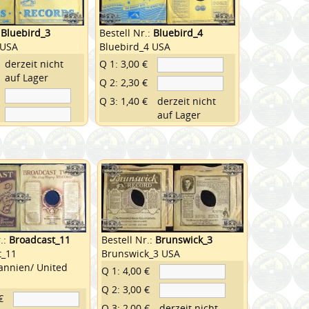
:
Bluebird_3
Bestell Nr.:
Bluebird_4
 USA
Bluebird_4 USA
derzeit nicht
Q 1: 3,00 €
auf Lager
Q 2: 2,30 €
Q 3: 1,40 €
derzeit nicht
auf Lager
.:
Broadcast_11
Bestell Nr.:
Brunswick_3
t_11
Brunswick_3 USA
annien/ United
Q 1: 4,00 €
Q 2: 3,00 €
€
Q 3: 2,00 €
derzeit nicht