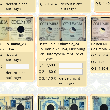
Q 3: 1,40
 €
derzeit nicht
Q 3: 1,70 €
derzeit nicht
auf Lager
auf Lager
r.:
Columbia_23
Bestell Nr.:
Columbia_24
Bestell Nr.
a_23 USA
Columbia_24 USA, Mischung
Columbia_
von Untertypen/ mixture of
 €
derzeit nicht
Q 1: 2,50 €
subtypes
auf Lager
Q 2: 1,80 €
Q 1: 2,50 €
 €
Q 3: 1,10 €
Q 2: 1,80 €
 €
derzeit nicht
auf Lager
Q 3: 1,10 €
derzeit nicht
auf Lager