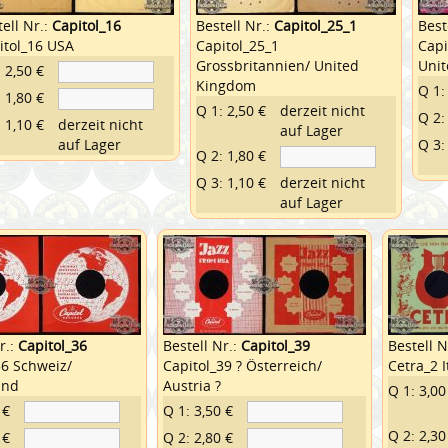
ell Nr.:
Capitol_16
Bestell Nr.:
Capitol_25_1
Best
itol_16 USA
Capitol_25_1
Capi
Grossbritannien/ United
Uni
 2,50 €
Kingdom
Q 1:
 1,80 €
Q 1: 2,50 €
derzeit nicht
Q 2:
 1,10 €
derzeit nicht
auf Lager
auf Lager
Q 3:
Q 2: 1,80 €
Q 3: 1,10 €
derzeit nicht
auf Lager
r.:
Capitol_36
Bestell Nr.:
Capitol_39
Bestell N
36 Schweiz/
Capitol_39 ? Österreich/
Cetra_2 I
and
Austria ?
Q 1: 3,00
 €
Q 1: 3,50 €
Q 2: 2,30
 €
Q 2: 2,80 €