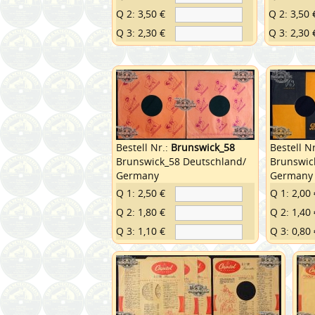
Q 2: 3,50 €
Q 2: 3,50 
Q 3: 2,30 €
Q 3: 2,30 
Bestell Nr.:
Brunswick_58
Bestell N
Brunswick_58 Deutschland/
Brunswic
Germany
Germany
Q 1: 2,50 €
Q 1: 2,00 
Q 2: 1,80 €
Q 2: 1,40 
Q 3: 1,10 €
Q 3: 0,80 