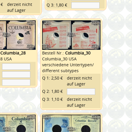
 €
derzeit nicht
Q 3: 1,80 €
auf Lager
:
Columbia_28
Bestell Nr.:
Columbia_30
28 USA
Columbia_30 USA
verschiedene Untertypen/
different subtypes
Q 1: 2,50 €
derzeit nicht
auf Lager
Q 2: 1,80 €
Q 3: 1,10 €
derzeit nicht
auf Lager