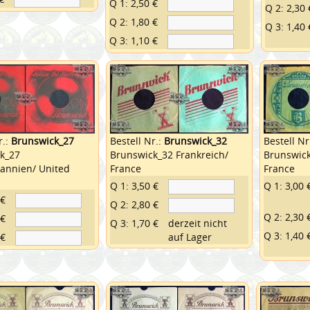
Q 1: 2,50 €
Q 2: 2,30 
Q 2: 1,80 €
Q 3: 1,40 
Q 3: 1,10 €
r.:
Brunswick_27
Bestell Nr.:
Brunswick_32
Bestell Nr
k_27
Brunswick_32 Frankreich/
Brunswick
tannien/ United
France
France
Q 1: 3,50 €
Q 1: 3,00 
 €
Q 2: 2,80 €
Q 2: 2,30 
 €
Q 3: 1,70 €
derzeit nicht
Q 3: 1,40 
 €
auf Lager