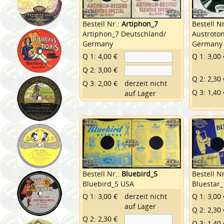
Bestell Nr.:
Artiphon_7
Bestell N
Artiphon_7 Deutschland/
Austroto
Germany
Germany
Q 1: 4,00 €
Q 1: 3,00 
Q 2: 3,00 €
Q 2: 2,30 
Q 3: 2,00 €
derzeit nicht
Q 3: 1,40 
auf Lager
Bestell Nr.:
Bluebird_5
Bestell N
Bluebird_5 USA
Bluestar_
Q 1: 3,00 €
derzeit nicht
Q 1: 3,00 
auf Lager
Q 2: 2,30 
Q 2: 2,30 €
Q 3: 1,40 