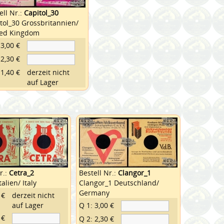
ell Nr.:
Capitol_30
tol_30 Grossbritannien/
ted Kingdom
 3,00 €
 2,30 €
 1,40 €
derzeit nicht
auf Lager
r.:
Cetra_2
Bestell Nr.:
Clangor_1
talien/ Italy
Clangor_1 Deutschland/
Germany
 €
derzeit nicht
auf Lager
Q 1: 3,00 €
 €
Q 2: 2,30 €